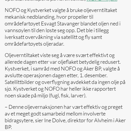
NOFO og Kystverket valgte å bruke oljeverntiltaket
mekanisk nedblanding, hvor propeller til
områdefartøyet Esvagt Stavanger blandet oljen ned i
vannsøylen til den løste seg opp. Det ble i tillegg
iverksatt overvåkning via satellitt og fly samt
områdefartøyets oljeradar.
Oljeverntiltaket viste seg å være svært effektivt og
allerede dagen etter var oljeflaket betydelig redusert.
Kystverket, i samråd med NOFO og Aker BP, valgte å
avslutte operasjonen dagen etter, 1. desember.
Satellittbilder og overflygning avdekket da ingen olje på
sjø. Kystverket og NOFO har heller ikke rapportert
noen skade på miljø (fugl, fisk, larver).
– Denne oljevernaksjonen har vært effektiv og preget
av et meget godt samarbeid mellom involverte
bidragsytere, sier Ine Dolve, direktør for Alvheim i Aker
BP.