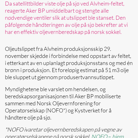
Da satellittbilder viste olje på sjø ved Alvheim-feltet,
reagerte Aker BP umiddelbart og stengte alle
nødvendige ventiler slik at utslippet ble stanset. Den
påfølgende håndteringen av olje på sjø bekrefter at vi
har en effektiv oljevernberedskap på norsk sokkel.
Oljeutslippet fra Alvheim produksjonsskip 29.
november skjedde i forbindelse med oppstart av feltet,
i etterkant av en uplanlagt produksjonsstans og med én
brønn i produksjon. Et foreløpig estimat på 51 m3 olje
ble sluppet ut gjennom produsertvannsutløpet.
Myndighetene ble varslet om hendelsen, og
beredskapsorganisasjonen til Aker BP mobiliserte
sammen med Norsk Oljevernforening for
Operatørselskap (NOFO*) og Kystverket for å
håndtere olje på sjø.
*NOFO ivaretar oljevernberedskapen på vegne av
operatørselskapene på norsk sokkel,
NOFO
–
hjem