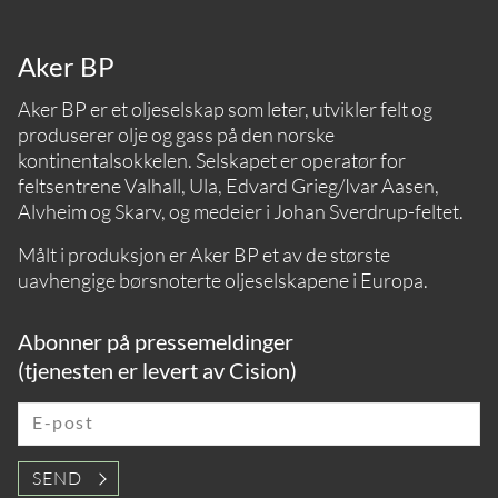
Aker BP
Aker BP er et oljeselskap som leter, utvikler felt og
produserer olje og gass på den norske
kontinentalsokkelen. Selskapet er operatør for
feltsentrene Valhall, Ula, Edvard Grieg/Ivar Aasen,
Alvheim og Skarv, og medeier i Johan Sverdrup-feltet.
Målt i produksjon er Aker BP et av de største
uavhengige børsnoterte oljeselskapene i Europa.
Abonner på pressemeldinger
(tjenesten er levert av Cision)
E-post
SEND