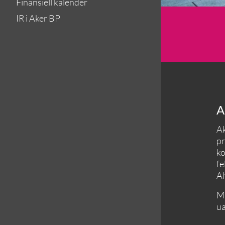
Finansiell kalender
IR i Aker BP
A
Ak
pr
ko
fe
Al
Må
ua