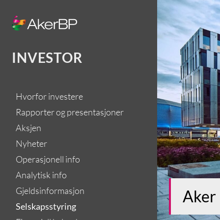
Skip
to
content
INVESTOR
Hvorfor investere
Rapporter og presentasjoner
Aksjen
Nyheter
Operasjonell info
Analytisk info
Gjeldsinformasjon
Aker 
Selskapsstyring