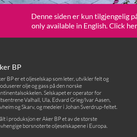
Denne siden er kun tilgjengelig på
only available in English. Click he
ker BP
er BP er et oljeselskap som leter, utvikler felt og
oduserer olje og gass på den norske
ntinentalsokkelen. Selskapet er operatør for
ltsentrene Valhall, Ula, Edvard Grieg/Ivar Aasen,
vheim og Skarv, og medeier i Johan Sverdrup-feltet.
lt i produksjon er Aker BP et av de største
vhengige børsnoterte oljeselskapene i Europa.