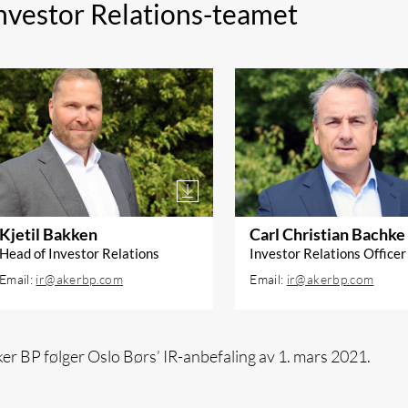
nvestor Relations-teamet
LAST NED BILDE
Kjetil Bakken
Carl Christian Bachke
Head of Investor Relations
Investor Relations Officer
Email:
ir@akerbp.com
Email:
ir@akerbp.com
Kjetil Bakken joined Aker BP in
Bachke joined Aker BP in
2017, and has been heading the
He has extensive experie
er BP følger Oslo Børs’ IR-anbefaling av 1. mars 2021.
IR function since 2018.
from IR, both as partner 
Advisers and from Aker
Prior to joining Aker BP, Bakken
BioMarine. He has also h