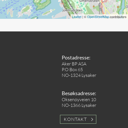
Leaflet
| ©
OpenStreetMap
contributors
Postadresse:
Aker BP ASA
P.O Box 65
NO-1324 Lysaker
Besøksadresse:
Oksenøyveien 10
NO-1366 Lysaker
KONTAKT