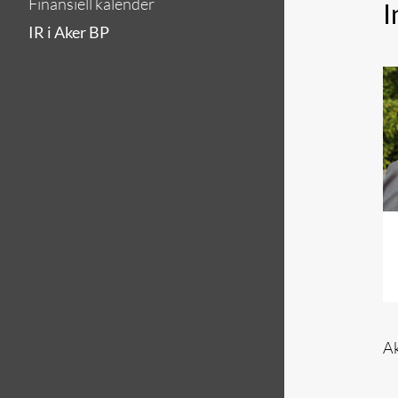
Finansiell kalender
I
IR i Aker BP
Ak