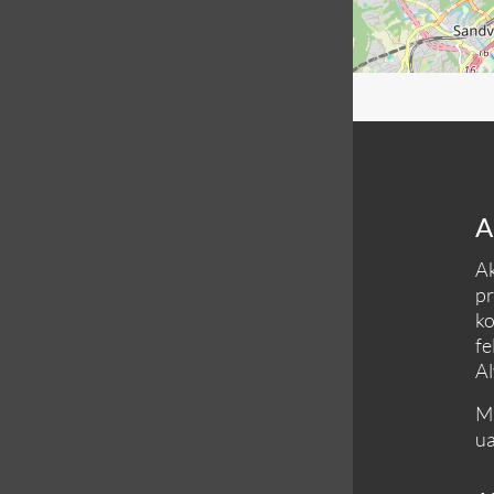
A
Ak
pr
ko
fe
Al
Må
ua