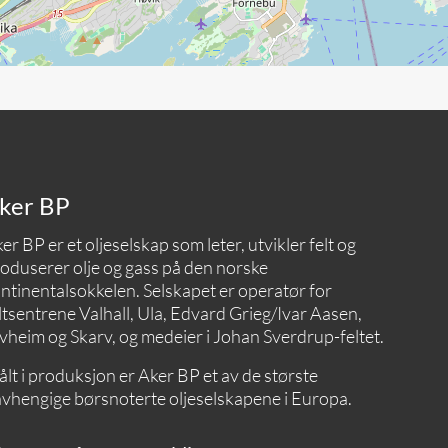
ker BP
er BP er et oljeselskap som leter, utvikler felt og
oduserer olje og gass på den norske
ntinentalsokkelen. Selskapet er operatør for
ltsentrene Valhall, Ula, Edvard Grieg/Ivar Aasen,
vheim og Skarv, og medeier i Johan Sverdrup-feltet.
lt i produksjon er Aker BP et av de største
vhengige børsnoterte oljeselskapene i Europa.