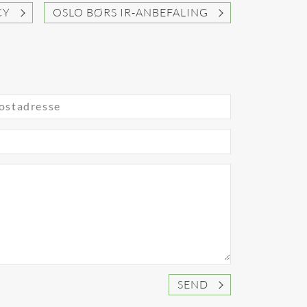
itions
hjelper Copilot oss med å
CY
OSLO BØRS IR-ANBEFALING
atou
utarbeide innhold, analysere
. At
data og hente frem innsikt –
 spent
raskt og effektivt. Enten det
ons at
gjelder forberedelser til
kvartalspresentasjoner,
oppsummering av utvikling i
A from
Johan Sverdrup eller utkast til
ostadresse
pressemeldinger, bidrar Copilot
til at vi kan jobbe smartere og
fokusere mer på dialogen med
våre investorer.
SEND