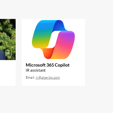
LAST NED BILDE
LAST NED BIL
Microsoft 365 Copilot
IR assistant
Email:
ir@akerbp.com
 2022.
Copilot er vårt digitale
nce
teammedlem og en integrert del
at Crux
av hvordan vi jobber i Investor
Relations. Med tilgang til hele
eld
Microsoft 365-miljøet vårt