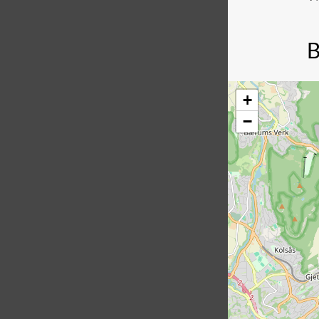
B
+
−