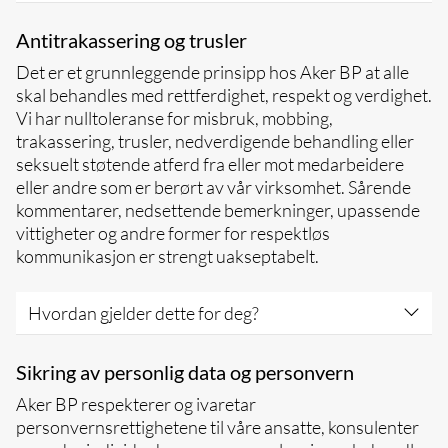
Sett deg inn i og forstå Aker BPs
Antitrakassering og trusler
retningslinjer og prinsipper for mangfold,
Det er et grunnleggende prinsipp hos Aker BP at alle
likestilling og inkludering
skal behandles med rettferdighet, respekt og verdighet.
Behandle alle med verdighet, rettferdighet
Vi har nulltoleranse for misbruk, mobbing,
og respekt
trakassering, trusler, nedverdigende behandling eller
Ta ansettelsesrelaterte beslutninger basert
seksuelt støtende atferd fra eller mot medarbeidere
på kvalifikasjoner
eller andre som er berørt av vår virksomhet. Sårende
kommentarer, nedsettende bemerkninger, upassende
vittigheter og andre former for respektløs
kommunikasjon er strengt uakseptabelt.
Hvordan gjelder dette for deg?
Aktivt bidra til å skape et godt arbeidsmiljø
Sikring av personlig data og personvern
fritt for alle former for trakassering og
Aker BP respekterer og ivaretar
diskriminering
personvernsrettighetene til våre ansatte, konsulenter
Ikke oppfør deg på en måte som kan