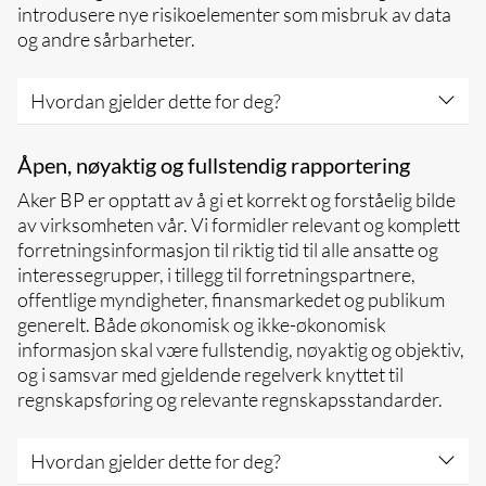
introdusere nye risikoelementer som misbruk av data
og andre sårbarheter.
Hvordan gjelder dette for deg?
Sørg for at selskapets eiendeler ikke blir
Åpen, nøyaktig og fullstendig rapportering
skadet, mistes eller misbrukes
Aker BP er opptatt av å gi et korrekt og forståelig bilde
Sørg for å beskytte dine brukernavn og
av virksomheten vår. Vi formidler relevant og komplett
passord, og aldri del dem med andre
forretningsinformasjon til riktig tid til alle ansatte og
Bruk aldri din personlige e-post til å sende
interessegrupper, i tillegg til forretningspartnere,
eller motta intern Aker BP-informasjon
offentlige myndigheter, finansmarkedet og publikum
Vær på vakt mot cyberangrep og svindel, og
generelt. Både økonomisk og ikke-økonomisk
rapporter alle tilfeller umiddelbart
informasjon skal være fullstendig, nøyaktig og objektiv,
Følg interne retningslinjer for bruk av AI og
og i samsvar med gjeldende regelverk knyttet til
kun bruk godkjente AI-verktøy når du jobber
regnskapsføring og relevante regnskapsstandarder.
med Aker BP-data
Overvåk og rapporter alle uforutsette
Hvordan gjelder dette for deg?
konsekvenser og avvik i AI-verktøyene du