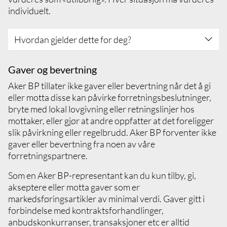
individuelt.
Hvordan gjelder dette for deg?
Sett deg inn i og forstå Aker BPs
Gaver og bevertning
antikorrupsjonsprocedyre
Aker BP tillater ikke gaver eller bevertning når det å gi
Sørg for at alle betalinger som gjøres er
eller motta disse kan påvirke forretningsbeslutninger,
korrekte og rettmessige, at de er godkjent av
bryte med lokal lovgivning eller retningslinjer hos
relevant personell i Aker BP, og at de
mottaker, eller gjør at andre oppfatter at det foreligger
registreres nøyaktig i Aker BPs regnskaper
slik påvirkning eller regelbrudd. Aker BP forventer ikke
og arkiver
gaver eller bevertning fra noen av våre
Ikke tilby eller ta imot bestikkelser,
forretningspartnere.
tilretteleggingsbetalinger, ulovlig provisjon
(kickbacks), eller andre former for utilbørlige
Som en Aker BP-representant kan du kun tilby, gi,
betalinger eller fordeler
akseptere eller motta gaver som er
Sørg for at du vet hvem du gjør forretninger
markedsføringsartikler av minimal verdi. Gaver gitt i
med ved å gjennomføre
forbindelse med kontraktsforhandlinger,
integritetsvurderinger av våre leverandører i
anbudskonkurranser, transaksjoner etc er alltid