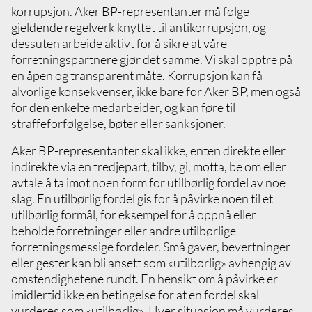
Påse at kontraktsfestede forpliktelser som
korrupsjon. Aker BP-representanter må følge
gjelder etikk og ansvarlig forretningsdrift er
gjeldende regelverk knyttet til antikorrupsjon, og
implementert i alle avtaler der det er relevant
dessuten arbeide aktivt for å sikre at våre
og nødvendig
forretningspartnere gjør det samme. Vi skal opptre på
Sørg for at våre forventninger til
en åpen og transparent måte. Korrupsjon kan få
forretningspartnere kommuniseres klart og
alvorlige konsekvenser, ikke bare for Aker BP, men også
tydelig, og følg opp at dette etterleves
for den enkelte medarbeider, og kan føre til
Iverksett egnede tiltak dersom
straffeforfølgelse, bøter eller sanksjoner.
forretningspartnere ikke møter våre
forventninger, og rapporter eventuelle
Aker BP-representanter skal ikke, enten direkte eller
uregelmessigheter
indirekte via en tredjepart, tilby, gi, motta, be om eller
avtale å ta imot noen form for utilbørlig fordel av noe
slag. En utilbørlig fordel gis for å påvirke noen til et
utilbørlig formål, for eksempel for å oppnå eller
beholde forretninger eller andre utilbørlige
forretningsmessige fordeler. Små gaver, bevertninger
eller gester kan bli ansett som «utilbørlig» avhengig av
omstendighetene rundt. En hensikt om å påvirke er
imidlertid ikke en betingelse for at en fordel skal
vurderes som «utilbørlig». Hver situasjon må vurderes