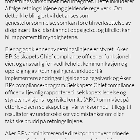
forretningsvirksomhet med integritet. Dette inkluderer
å følge retningslinjene og gjeldende regelverk. Om
dette ikke blir gjort vil det anses som
tjenesteforsømmelse, som kan føre til iverksettelse av
disiplinærtiltak, blant annet oppsigelse, og tilfellet kan
bli rapportert til myndighetene.
Eier og godkjenner av retningslinjene er styret i Aker
BP. Selskapets Chief compliance officer er funksjonell
eier, og ansvarlig for vedlikehold, kommunikasjon og
oppfølging av Retningslinjene, inkludert å
implementere endringer i gjeldende regelverk og Aker
BPs compliance-program. Selskapets Chief compliance
officer vil jevnlig rapportere til selskapets ledelse og
styrets revisjons- og risikokomite (ARC) om nivået på
etterlevelsen i selskapet og i vår virksomhet, i tillegg til
resultater av undersøkelser ved mistanker om eller
faktiske brudd på retningslinjene.
Aker BPs administrerende direktør har overordnede