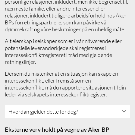
personlige relasjoner, inkludert, men ikke begrenset til,
informasjon
nærmeste familie, eller andre interesser eller
Husk at Aker BP-informasjon tilhører Aker
relasjoner, inkludert tidligere arbeidsforhold hos Aker
BP. Respekter informasjonens
BPs forretningspartnere, som kan påvirke vår
konfidensialitetsklassifisering og ikke del
dømmekraft og våre beslutninger på en uheldig måte.
informasjon uten eksplisitt tillatelse
Vurder hvordan, hvor og med hvem Aker BP-
Alt eierskap i selskaper som er i vår nåværende eller
relaterte saker diskuteres, særlig i
potensielle leverandørkjede skal registreres i
offentligheten og uformelle settinger
interessekonfliktregisteret i tråd med gjeldende
Ikke del Aker BP-informasjon i offentlige
retningslinjer.
forum eller på sosiale media, dette inkluderer
Dersom du mistenker at en situasjon kan skape en
telefonsamtaler eller andre samtaler på
interessekonflikt, eller fremstå som en
offentlig sted
interessekonflikt, må du rapportere situasjonen til din
Sett korrekt sikkerhetsklassifisering på
leder via selskapets interessekonfliktregister.
informasjon du administrerer og håndter
informasjonen i tråd med retningslinjene
Hvordan gjelder dette for deg?
Sett deg inn i og forstå Aker BPs
Eksterne verv holdt på vegne av Aker BP