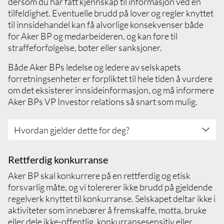
dersom du har fått kjennskap til informasjon ved en
tilfeldighet. Eventuelle brudd på lover og regler knyttet
til innsidehandel kan få alvorlige konsekvenser både
for Aker BP og medarbeideren, og kan føre til
straffeforfølgelse, bøter eller sanksjoner.
Både Aker BPs ledelse og ledere av selskapets
forretningsenheter er forpliktet til hele tiden å vurdere
om det eksisterer innsideinformasjon, og må informere
Aker BPs VP Investor relations så snart som mulig.
Hvordan gjelder dette for deg?
Sett deg inn i og forstå Innsidemanualen og
Rettferdig konkurranse
hvordan den gjelder for deg
Aker BP skal konkurrere på en rettferdig og etisk
Sørg for å behandle innsideinformasjonen
forsvarlig måte, og vi tolererer ikke brudd på gjeldende
konfidensielt, også i forhold til andre Aker
regelverk knyttet til konkurranse. Selskapet deltar ikke i
BP-representanter
aktiviteter som innebærer å fremskaffe, motta, bruke
Ta alltid kontakt med Aker BPs juridiske
eller dele ikke-offentlig, konkurransesensitiv eller