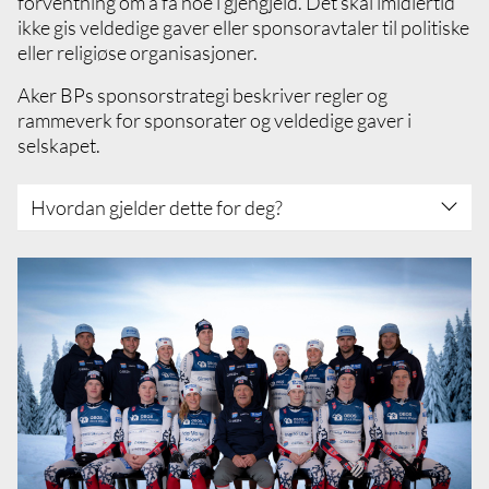
forventning om å få noe i gjengjeld. Det skal imidlertid
ikke gis veldedige gaver eller sponsoravtaler til politiske
eller religiøse organisasjoner.
Aker BPs sponsorstrategi beskriver regler og
rammeverk for sponsorater og veldedige gaver i
selskapet.
Hvordan gjelder dette for deg?
Sett deg inn i og forstå Aker BPs sponsorship
policy
Det skal ikke være noen personlige
interesser involvert i beslutninger om å gi
gaver eller sponsorstøtte til en organisasjon
på vegne av Aker BP.