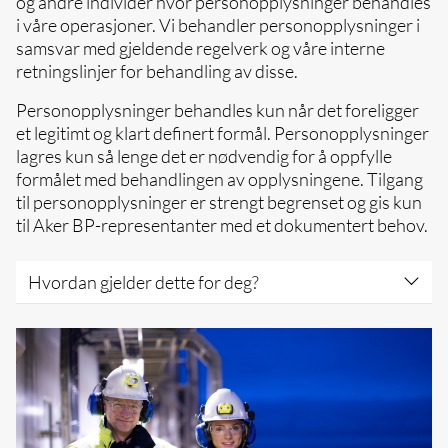
og andre individer hvor personopplysninger behandles
oppfattes som misbrukende, trakasserende,
i våre operasjoner. Vi behandler personopplysninger i
mobbende, nedverdigende, seksuelt
samsvar med gjeldende regelverk og våre interne
støtende eller lignende overfor kolleger eller
retningslinjer for behandling av disse.
forretningspartnere
Kommuniser på en respektfull måte og ha
Personopplysninger behandles kun når det foreligger
respekt for andre menneskers identitet,
et legitimt og klart definert formål. Personopplysninger
skikker og kultur
lagres kun så lenge det er nødvendig for å oppfylle
Gi beskjed dersom du er vitne til eller
formålet med behandlingen av opplysningene. Tilgang
opplever oppførsel som bryter med disse
til personopplysninger er strengt begrenset og gis kun
prinsippene
til Aker BP-representanter med et dokumentert behov.
Hvordan gjelder dette for deg?
Sett deg inn i og forstå Aker BPs
retningslinjer for personvern
Respekter alles rett til personvern. Alltid
håndter personopplysninger med diskresjon
og forsiktighet