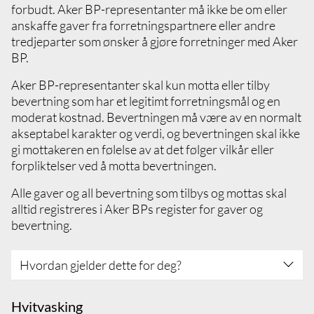
tråd med Aker BPs business partner integrity
forbudt. Aker BP-representanter må ikke be om eller
procedure
anskaffe gaver fra forretningspartnere eller andre
Dersom du er usikker, kan du konsultere din
tredjeparter som ønsker å gjøre forretninger med Aker
leder eller Aker BPs compliance-avdeling
BP.
Si ifra dersom du er vitne til eller opplever
Aker BP-representanter skal kun motta eller tilby
oppførsel som bryter med disse prinsippene
bevertning som har et legitimt forretningsmål og en
moderat kostnad. Bevertningen må være av en normalt
akseptabel karakter og verdi, og bevertningen skal ikke
gi mottakeren en følelse av at det følger vilkår eller
forpliktelser ved å motta bevertningen.
Alle gaver og all bevertning som tilbys og mottas skal
alltid registreres i Aker BPs register for gaver og
bevertning.
Hvordan gjelder dette for deg?
Sett deg inn i og forstå reglene for gaver og
Hvitvasking