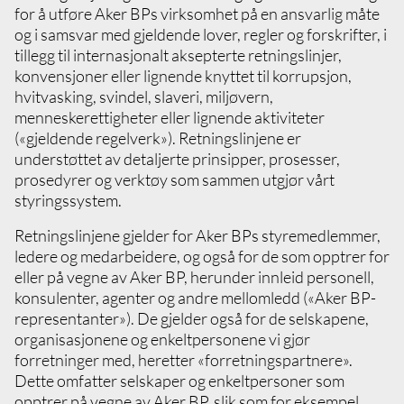
for å utføre Aker BPs virksomhet på en ansvarlig måte
og i samsvar med gjeldende lover, regler og forskrifter, i
tillegg til internasjonalt aksepterte retningslinjer,
konvensjoner eller lignende knyttet til korrupsjon,
hvitvasking, svindel, slaveri, miljøvern,
menneskerettigheter eller lignende aktiviteter
(«gjeldende regelverk»). Retningslinjene er
understøttet av detaljerte prinsipper, prosesser,
prosedyrer og verktøy som sammen utgjør vårt
styringssystem.
Retningslinjene gjelder for Aker BPs styremedlemmer,
ledere og medarbeidere, og også for de som opptrer for
eller på vegne av Aker BP, herunder innleid personell,
konsulenter, agenter og andre mellomledd («Aker BP-
representanter»). De gjelder også for de selskapene,
organisasjonene og enkeltpersonene vi gjør
forretninger med, heretter «forretningspartnere».
Dette omfatter selskaper og enkeltpersoner som
opptrer på vegne av Aker BP, slik som for eksempel