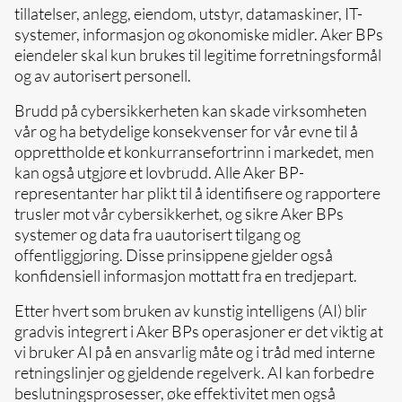
tillatelser, anlegg, eiendom, utstyr, datamaskiner, IT-
systemer, informasjon og økonomiske midler. Aker BPs
eiendeler skal kun brukes til legitime forretningsformål
og av autorisert personell.
Brudd på cybersikkerheten kan skade virksomheten
vår og ha betydelige konsekvenser for vår evne til å
opprettholde et konkurransefortrinn i markedet, men
kan også utgjøre et lovbrudd. Alle Aker BP-
representanter har plikt til å identifisere og rapportere
trusler mot vår cybersikkerhet, og sikre Aker BPs
systemer og data fra uautorisert tilgang og
offentliggjøring. Disse prinsippene gjelder også
konfidensiell informasjon mottatt fra en tredjepart.
Etter hvert som bruken av kunstig intelligens (AI) blir
gradvis integrert i Aker BPs operasjoner er det viktig at
vi bruker AI på en ansvarlig måte og i tråd med interne
retningslinjer og gjeldende regelverk. AI kan forbedre
beslutningsprosesser, øke effektivitet men også