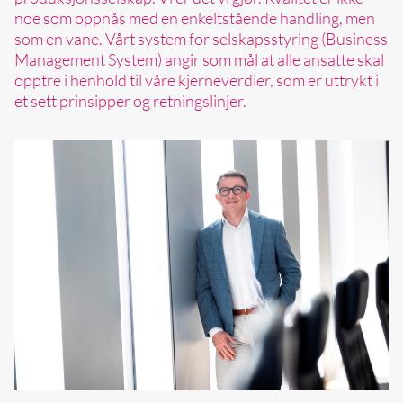
noe som oppnås med en enkeltstående handling, men
som en vane. Vårt system for selskapsstyring (Business
Management System) angir som mål at alle ansatte skal
opptre i henhold til våre kjerneverdier, som er uttrykt i
et sett prinsipper og retningslinjer.