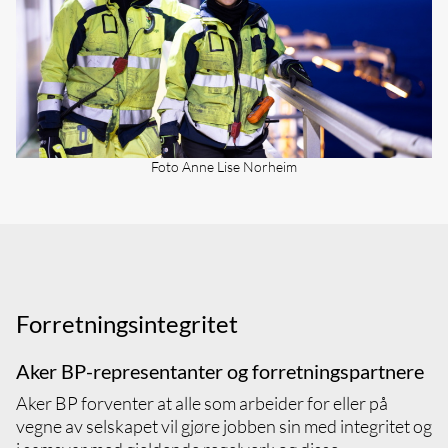
Dersom arbeidsoppgavene dine involverer
behandling av personopplysninger, må du
sikre at du følger gjeldende regelverk og
interne retningslinjer
Ansatte som behandler personopplysninger,
skal gjennomføre opplæring i personvern og
informasjonssikkerhet gjennom Aker BP
Academy
Foto Anne Lise Norheim
Ta kontakt med personvernskoordinator
dersom du er usikker på hvordan
personopplysninger skal håndteres
Forretningsintegritet
Aker BP-representanter og forretningspartnere
Aker BP forventer at alle som arbeider for eller på
vegne av selskapet vil gjøre jobben sin med integritet og