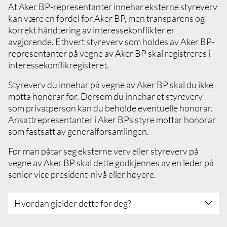
retningslinjer for interessekonflikter
At Aker BP-representanter innehar eksterne styreverv
Ikke delta i transaksjoner eller prosjekter i
kan være en fordel for Aker BP, men transparens og
Aker BP som du, din partner, nære
korrekt håndtering av interessekonflikter er
familiemedlemmer eller andre personer du
avgjørende. Ethvert styreverv som holdes av Aker BP-
eller ovennevnte personer har nære
representanter på vegne av Aker BP skal registreres i
relasjoner til eller økonomisk interesse i
interessekonflikregisteret.
Rapporter faktiske eller potensielle
interessekonflikter til din linjeleder via
Styreverv du innehar på vegne av Aker BP skal du ikke
interessekonfliktregisteret
motta honorar for. Dersom du innehar et styreverv
Som leder må du sikre at alle som har
som privatperson kan du beholde eventuelle honorar.
rapportert en faktisk eller potensiell
Ansattrepresentanter i Aker BPs styre mottar honorar
interessekonflikt skjermes fra aktiviteter,
som fastsatt av generalforsamlingen.
påvirkning og/eller
Før man påtar seg eksterne verv eller styreverv på
beslutningstakingsprosesser forbundet med
vegne av Aker BP skal dette godkjennes av en leder på
den rapporterte interessekonflikten
senior vice president-nivå eller høyere.
Hvordan gjelder dette for deg?