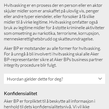
bevertning slik de står beskrevet i
Hvitvasking er en prosess der en person eller en aktør
antikorrupsjonsprosedyren
skjuler midler som er anskaffet på ulovlig vis, penger
Du må aldri ta imot eller tilby gaver eller
eller andre typer eiendeler, eller forsøker å få slike
bevertning dersom det kan oppfattes å
midler til å virke legitime. Hvitvasking omfatter også
påvirke utfallet av en beslutning.
bruk av legitime midler for å støtte kriminelle aktiviteter
Aldri be om gaver eller bevertning fra
som omsetning av narkotika, terrorisme, korrupsjon,
forretningsrelasjoner eller tredjeparter som
menneskerettighetsbrudd og skatteunndragelse.
ønsker å gjøre forretninger med Aker BP
Rådfør deg med din leder før du mottar eller
Aker BP er motstander av alle former for hvitvasking.
tilbyr bevertning for å sikre at det er åpent og
For å unngå å bli involvert i hvitvasking skal alle Aker
transparent, og i tråd med reglene som er
BP-representanter sikre at Aker BPs business partner
beskrevet i retningslinjene og gjeldende
integrity procedure blir fulgt.
regelverk
Vær tilbakeholden ved vurderingen av
Hvordan gjelder dette for deg?
rimelighet når det gjelder å tilby eller motta
bevertning
Sørg for at alle gaver og bevertning som
Sett deg inn i og forstå Aker BPs business
Konfidensialitet
tilbys eller mottas blir registrert i gave- og
partner integrity procedure
Aker BP er forpliktet til å beskytte all informasjon i
bevertningsregisteret
Vær oppmerksom på forespørsler om å
henhold til dets konfidensialitetsnivå. Vi vil ikke
Dersom du er i tvil, skal du alltid rådføre deg