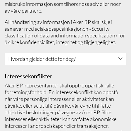
betale kontant eller andre uvanlige
misbruke informasjon som tilhører oss selv eller noen
med din leder, eller med compliance-
bankaktiviteter
av våre partnere.
avdelingen
Rapporter mistenkelige transaksjoner eller
hendelser knyttet til hvitvasking til juridisk
All håndtering av informasjon i Aker BP skal skje i
eller compliance-avdelingen
samsvar med selskapsspesifikasjonen «Security
classification of data and information specification» for
å sikre konfidensialitet, integritet og tilgjengelighet.
Hvordan gjelder dette for deg?
Sett deg inn i og forstå Security classification
Interessekonflikter
of data and information specification
Aker BP-representanter skal opptre upartisk i alle
Du har taushetsplikt, som også gjelder etter
forretningsforhold. En interessekonflikt kan oppstå
at arbeidsforholdet eller kontraktsforholdet
når våre personlige interesser eller aktiviteter kan
med Aker BP er avsluttet, og så lenge
påvirke, eller se ut til å påvirke, vår evne til å fatte
informasjonen anses som sensitiv eller
objektive beslutninger på vegne av Aker BP. Slike
konfidensiell
interesser eller aktiviteter kan omfatte økonomiske
Sørg for konfidensiell behandling av alle
interesser i andre selskaper eller transaksjoner,
saker som kan gi tredjeparter adgang til