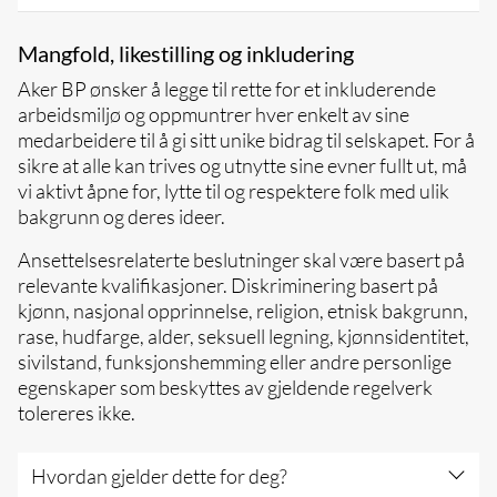
Sett deg inn i og forstå Aker BPs
Mangfold, likestilling og inkludering
retningslinjer og prinsipper for
Aker BP ønsker å legge til rette for et inkluderende
menneskerettigheter
arbeidsmiljø og oppmuntrer hver enkelt av sine
Respekter personlig verdighet, personvern
medarbeidere til å gi sitt unike bidrag til selskapet. For å
og andre rettigheter for alle du samhandler
sikre at alle kan trives og utnytte sine evner fullt ut, må
med på jobb, og for de som blir berørt av vår
vi aktivt åpne for, lytte til og respektere folk med ulik
forretningsvirksomhet
bakgrunn og deres ideer.
Du må aldri forårsake eller bidra til
overtredelse eller omgåelse av menneske- og
Ansettelsesrelaterte beslutninger skal være basert på
arbeidstakerrettigheter
relevante kvalifikasjoner. Diskriminering basert på
Rapporter alle potensielle brudd på
kjønn, nasjonal opprinnelse, religion, etnisk bakgrunn,
menneske- eller arbeidstakerrettigheter,
rase, hudfarge, alder, seksuell legning, kjønnsidentitet,
enten det er i vår eller våre
sivilstand, funksjonshemming eller andre personlige
forretningspartneres virksomhet
egenskaper som beskyttes av gjeldende regelverk
tolereres ikke.
Hvordan gjelder dette for deg?