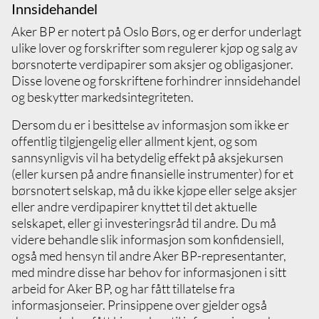
Forsikre deg om at nødvendig godkjennelse
Innsidehandel
foreligger før du påtar deg styreverv i et
Aker BP er notert på Oslo Børs, og er derfor underlagt
annet selskap på vegne av Aker BP
ulike lover og forskrifter som regulerer kjøp og salg av
Alle eksterne verv og styreverv holdt på
børsnoterte verdipapirer som aksjer og obligasjoner.
vegne Aker BP skal registreres i
Disse lovene og forskriftene forhindrer innsidehandel
interessekonfliktregisteret
og beskytter markedsintegriteten.
Dersom du er i besittelse av informasjon som ikke er
offentlig tilgjengelig eller allment kjent, og som
sannsynligvis vil ha betydelig effekt på aksjekursen
(eller kursen på andre finansielle instrumenter) for et
børsnotert selskap, må du ikke kjøpe eller selge aksjer
eller andre verdipapirer knyttet til det aktuelle
selskapet, eller gi investeringsråd til andre. Du må
videre behandle slik informasjon som konfidensiell,
også med hensyn til andre Aker BP-representanter,
med mindre disse har behov for informasjonen i sitt
arbeid for Aker BP, og har fått tillatelse fra
informasjonseier. Prinsippene over gjelder også