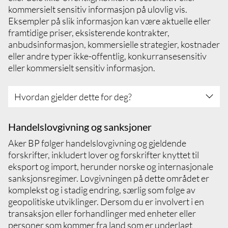
avdeling eller avdeling for investorkontakt
kommersielt sensitiv informasjon på ulovlig vis.
for råd dersom det er risiko for innsidehandel
Eksempler på slik informasjon kan være aktuelle eller
Husk at disse reglene vil fortsette å gjelde
framtidige priser, eksisterende kontrakter,
selv om du ikke lenger er en Aker BP-
anbudsinformasjon, kommersielle strategier, kostnader
representan
eller andre typer ikke-offentlig, konkurransesensitiv
eller kommersielt sensitiv informasjon.
Hvordan gjelder dette for deg?
Aldri delta i prissamarbeid, ulovlig
Handelslovgivning og sanksjoner
markedsmanipulering (så som deling av
Aker BP følger handelslovgivning og gjeldende
markeder etter område, produkter eller
forskrifter, inkludert lover og forskrifter knyttet til
kunder) eller begrensning av vare- eller
eksport og import, herunder norske og internasjonale
tjenestetilbud
sanksjonsregimer. Lovgivningen på dette området er
Du må aldri utveksle ikke-offentlig,
komplekst og i stadig endring, særlig som følge av
kommersielt sensitiv informasjon med
geopolitiske utviklinger. Dersom du er involvert i en
konkurrenter. Vær oppmerksom i situasjoner
transaksjon eller forhandlinger med enheter eller
hvor slik informasjon kan bli utvekslet, og si
personer som kommer fra land som er underlagt