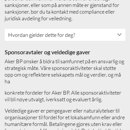
fra dersom andre røper slik informasjon
sanksjoner, eller som på annen måte er gjenstand for
Hvis du er i besittelse av, eller blir kjent med
sanksjoner, bør du ta kontakt med compliance eller
at noen er i besittelse av, ikke-offentlig,
juridisk avdeling for veiledning.
konkurransesensitiv eller kommersielt
sensitiv informasjon, må du umiddelbart ta
Hvordan gjelder dette for deg?
kontakt med juridisk avdeling. Du må ikke
drøfte eller dele informasjonen med andre
Ta kontakt med juridisk avdeling dersom du
Sett deg inn i og forstå Aker BPs business
Sponsoravtaler og veldedige gaver
har spørsmål eller bekymringer knyttet til
partner integrity procedure
Aker BP ønsker å bidra til samfunnet på en ansvarlig og
eksponering for antitrust- eller
Innhent og følg nødvendige tillatelser fra
strategisk måte. Våre sponsoraktiviteter skal støtte
konkurranselovgivning for Aker BP
myndighetene der eksport og import over
opp om og reflektere selskapets mål og verdier, og må
landegrensene involverer gjenstander,
ha
teknologi eller programvare som er
gjenstand for begrensninger
konkrete fordeler for Aker BP. Alle sponsoraktiviteter
Søk råd fra compliance- eller juridisk avdeling
vil bli nøye utvalgt, iverksatt og evaluert årlig.
hvis du tror dine forretningsaktiviteter kan
Veldedige gaver er pengegaver eller naturalytelser til
være gjenstand for handelslovgivning,
organisasjoner til fordel for et lokalsamfunn eller andre
restriksjoner eller sanksjonsregimer
humanitære formål. Betalingene gjøres uten krav eller