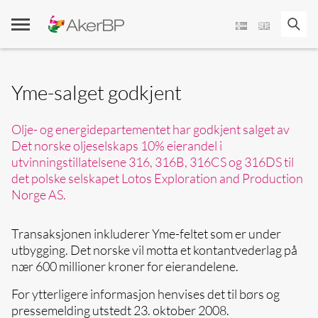
Skip
to
content
Yme-salget godkjent
Olje- og energidepartementet har godkjent salget av
Det norske oljeselskaps 10% eierandel i
utvinningstillatelsene 316, 316B, 316CS og 316DS til
det polske selskapet Lotos Exploration and Production
Norge AS.
Transaksjonen inkluderer Yme-feltet som er under
utbygging. Det norske vil motta et kontantvederlag på
nær 600 millioner kroner for eierandelene.
For ytterligere informasjon henvises det til børs og
pressemelding utstedt 23. oktober 2008.