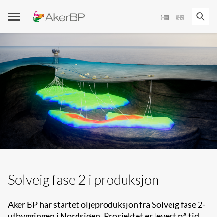
Skip
to
content
Solveig fase 2 i produksjon
Aker BP har startet oljeproduksjon fra Solveig fase 2-
utbyggingen i Nordsjøen. Prosjektet er levert på tid