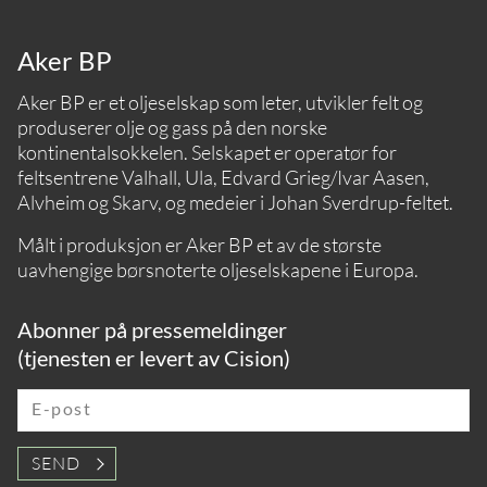
Aker BP
Aker BP er et oljeselskap som leter, utvikler felt og
produserer olje og gass på den norske
kontinentalsokkelen. Selskapet er operatør for
feltsentrene Valhall, Ula, Edvard Grieg/Ivar Aasen,
Alvheim og Skarv, og medeier i Johan Sverdrup-feltet.
Målt i produksjon er Aker BP et av de største
uavhengige børsnoterte oljeselskapene i Europa.
Abonner på pressemeldinger
(tjenesten er levert av Cision)
E-post
SEND