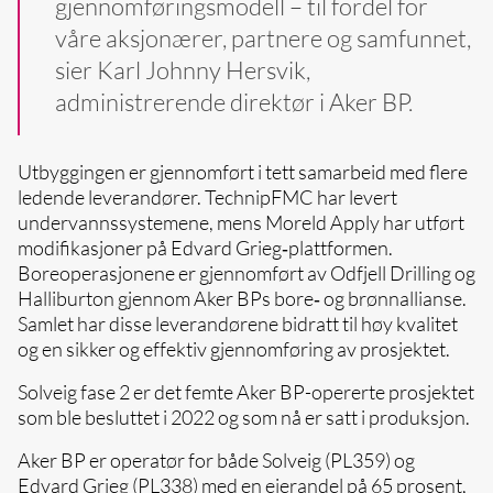
gjennomføringsmodell – til fordel for
våre aksjonærer, partnere og samfunnet,
sier Karl Johnny Hersvik,
administrerende direktør i Aker BP.
Utbyggingen er gjennomført i tett samarbeid med flere
ledende leverandører. TechnipFMC har levert
undervannssystemene, mens Moreld Apply har utført
modifikasjoner på Edvard Grieg‑plattformen.
Boreoperasjonene er gjennomført av Odfjell Drilling og
Halliburton gjennom Aker BPs bore‑ og brønnallianse.
Samlet har disse leverandørene bidratt til høy kvalitet
og en sikker og effektiv gjennomføring av prosjektet.
Solveig fase 2 er det femte Aker BP-opererte prosjektet
som ble besluttet i 2022 og som nå er satt i produksjon.
Aker BP er operatør for både Solveig (PL359) og
Edvard Grieg (PL338) med en eierandel på 65 prosent,