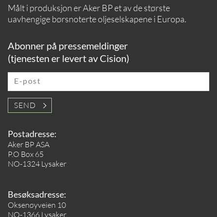
Målt i produksjon er Aker BP et av de største
uavhengige børsnoterte oljeselskapene i Europa.
Abonner på pressemeldinger
(tjenesten er levert av Cision)
E-post
SEND
Postadresse:
Aker BP ASA
P.O Box 65
NO-1324 Lysaker
Besøksadresse:
Oksenøyveien 10
NO-1366 Lysaker