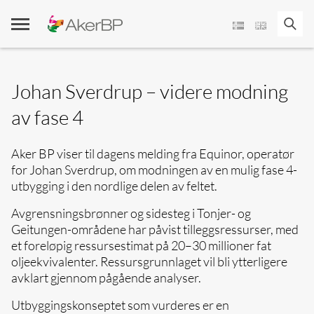
Skip
to
content
Johan Sverdrup – videre modning
av fase 4
Aker BP viser til dagens melding fra Equinor, operatør
for Johan Sverdrup, om modningen av en mulig fase 4-
utbygging i den nordlige delen av feltet.
Avgrensningsbrønner og sidesteg i Tonjer- og
Geitungen-områdene har påvist tilleggsressurser, med
et foreløpig ressursestimat på 20–30 millioner fat
oljeekvivalenter.
Ressursgrunnlaget vil bli ytterligere
avklart gjennom pågående analyser.
Utbyggingskonseptet som vurderes er en