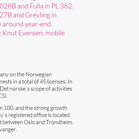
 028B and Fulla in PL 362.
 027B and Grevling in
e around year-end.
s: Knut Evensen, mobile
mpany on the Norwegian
sts in a total of 45 licenses. In
Det norske`s scope of activities
CS).
an 100, and the strong growth
`s registered office is located
ed between Oslo and Trondheim.
vanger.