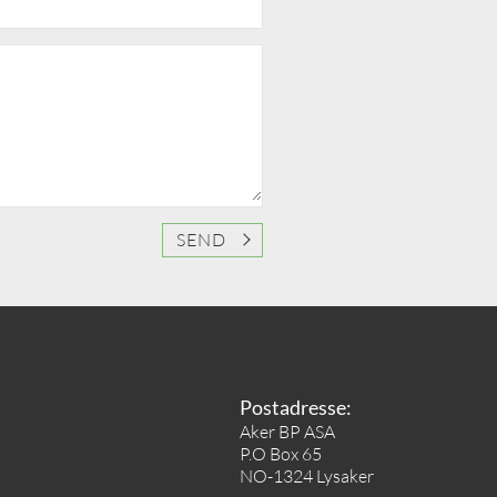
SEND
Postadresse:
Aker BP ASA
P.O Box 65
NO-1324 Lysaker