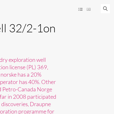
ll 32/2-1on
dry exploration well
ion license (PL) 369,
et norske has a 20%
 operator has 40%. Other
nd Petro-Canada Norge
far in 2008 participated
o discoveries, Draupne
ploration programme for