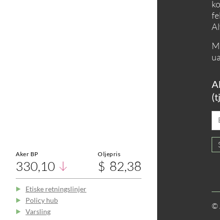
ko
fe
Al
Må
ua
A
(t
Aker BP
Oljepris
330,10
82,38
Etiske retningslinjer
Policy hub
© 
Varsling