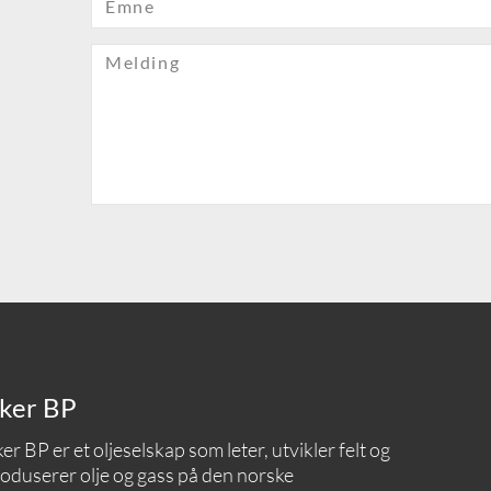
Emne
Melding
ker BP
er BP er et oljeselskap som leter, utvikler felt og
oduserer olje og gass på den norske