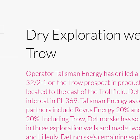
Dry Exploration we
Trow
Operator Talisman Energy has drilled a 
32/2-1 on the Trow prospect in product
located to the east of the Troll field. D
interest in PL 369. Talisman Energy as
partners include Revus Energy 20% a
20%. Including Trow, Det norske has so 
in three exploration wells and made tw
and Lilleulv. Det norske’s remaining ex