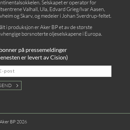
ntinentalsokkelen. Selskapet er operatør for
ltsentrene Valhall, Ula, Edvard Grieg/Ivar Aasen,
vheim og Skarv, og medeier i Johan Sverdrup-feltet.
lt i produksjon er Aker BP et av de største
vhengige børsnoterte oljeselskapene i Europa.
bonner på pressemeldinger
jenesten er levert av Cision)
E-post
SEND
Aker BP 2026