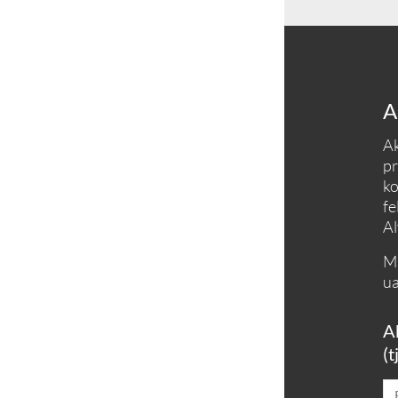
A
Ak
pr
ko
fe
Al
Må
ua
A
(t