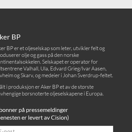
ker BP
er BP er et oljeselskap som leter, utvikler felt og
oduserer olje og gass på den norske
ntinentalsokkelen. Selskapet er operatør for
ltsentrene Valhall, Ula, Edvard Grieg/Ivar Aasen,
vheim og Skarv, og medeier i Johan Sverdrup-feltet.
lt i produksjon er Aker BP et av de største
vhengige børsnoterte oljeselskapene i Europa.
bonner på pressemeldinger
jenesten er levert av Cision)
E-post