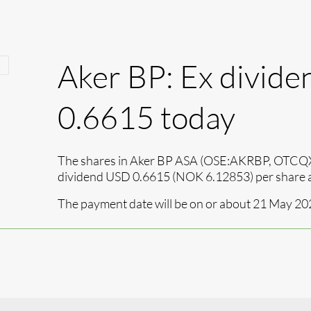
Aker BP: Ex divid
0.6615 today
The shares in Aker BP ASA (OSE:AKRBP, OTCQX:
dividend USD 0.6615 (NOK 6.
12853
) per share
The payment date will be on or about 21 May 20