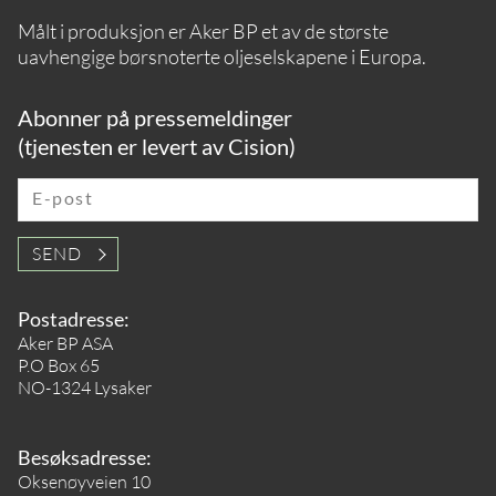
Målt i produksjon er Aker BP et av de største
uavhengige børsnoterte oljeselskapene i Europa.
Abonner på pressemeldinger
(tjenesten er levert av Cision)
E-post
SEND
Postadresse:
Aker BP ASA
P.O Box 65
NO-1324 Lysaker
Besøksadresse:
Oksenøyveien 10