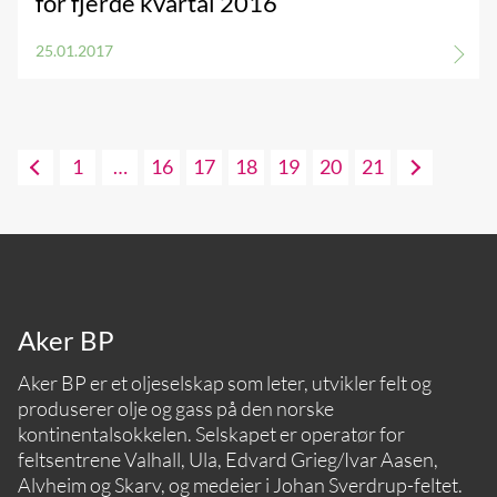
for fjerde kvartal 2016
25.01.2017
1
…
16
17
18
19
20
21
Aker BP
Aker BP er et oljeselskap som leter, utvikler felt og
produserer olje og gass på den norske
kontinentalsokkelen. Selskapet er operatør for
feltsentrene Valhall, Ula, Edvard Grieg/Ivar Aasen,
Alvheim og Skarv, og medeier i Johan Sverdrup-feltet.