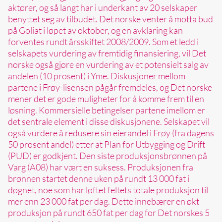
aktører, og så langt har i underkant av 20 selskaper
benyttet seg av tilbudet. Det norske venter å motta bud
på Goliat i løpet av oktober, og en avklaring kan
forventes rundt årsskiftet 2008/2009. Som et ledd i
selskapets vurdering av fremtidig finansiering, vil Det
norske også gjøre en vurdering av et potensielt salg av
andelen (10 prosent) i Yme. Diskusjoner mellom
partene i Frøy-lisensen pågår fremdeles, og Det norske
mener det er gode muligheter for å komme frem til en
løsning. Kommersielle betingelser partene imellom er
det sentrale element i disse diskusjonene. Selskapet vil
også vurdere å redusere sin eierandel i Frøy (fra dagens
50 prosent andel) etter at Plan for Utbygging og Drift
(PUD) er godkjent. Den siste produksjonsbrønnen på
Varg (A08) har vært en suksess. Produksjonen fra
brønnen startet denne uken på rundt 13 000 fat i
døgnet, noe som har løftet feltets totale produksjon til
mer enn 23 000 fat per dag. Dette innebærer en økt
produksjon på rundt 650 fat per dag for Det norskes 5