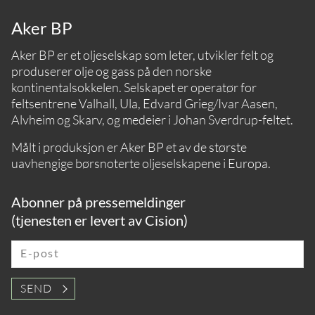
Aker BP
Aker BP er et oljeselskap som leter, utvikler felt og
produserer olje og gass på den norske
kontinentalsokkelen. Selskapet er operatør for
feltsentrene Valhall, Ula, Edvard Grieg/Ivar Aasen,
Alvheim og Skarv, og medeier i Johan Sverdrup-feltet.
Målt i produksjon er Aker BP et av de største
uavhengige børsnoterte oljeselskapene i Europa.
Abonner på pressemeldinger
(tjenesten er levert av Cision)
E-post
SEND