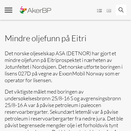
Skip
to
content
Mindre oljefunn på Eitri
Det norske oljeselskap ASA (DETNOR) har gjort et
mindre oljefunn på Eitriprospektet i nærheten av
Jotunfeltet i Nordsjøen. Det norske utførte boringen i
lisens 027D på vegne av ExxonMobil Norway som er
operatør for lisensen.
Det viktigste målet med boringen av
undersøkelsesbrønn 25/8-16 S og avgrensingsbrønn
25/8-16 A var å påvise petroleum i paleocen
reservoarbergarter. Sekundært letemål var å påvise
petroleum i reservoarbergarter fra nedre jura. Det ble
påvist begrensede mengder olje i et forholdsvis tynt