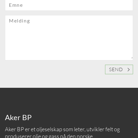
Emne
Melding
SEND
Aker BP
Aker BP er et oljeselskap som leter, utvikler felt og
produserer olje og gass på den norske