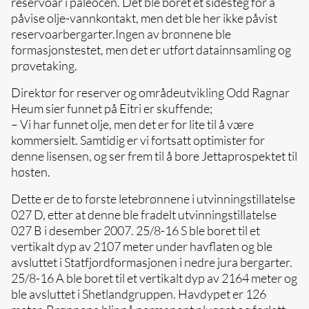
reservoar i paleocen. Det ble boret et sidesteg for å
påvise olje-vannkontakt, men det ble her ikke påvist
reservoarbergarter.Ingen av brønnene ble
formasjonstestet, men det er utført datainnsamling og
prøvetaking.
Direktør for reserver og områdeutvikling Odd Ragnar
Heum sier funnet på Eitri er skuffende;
– Vi har funnet olje, men det er for lite til å være
kommersielt. Samtidig er vi fortsatt optimister for
denne lisensen, og ser frem til å bore Jettaprospektet til
høsten.
Dette er de to første letebrønnene i utvinningstillatelse
027 D, etter at denne ble fradelt utvinningstillatelse
027 B i desember 2007. 25/8-16 S ble boret til et
vertikalt dyp av 2107 meter under havflaten og ble
avsluttet i Statfjordformasjonen i nedre jura bergarter.
25/8-16 A ble boret til et vertikalt dyp av 2164 meter og
ble avsluttet i Shetlandgruppen. Havdypet er 126