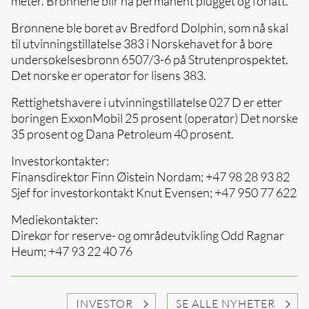
meter. Brønnene blir nå permanent plugget og forlatt.
Brønnene ble boret av Bredford Dolphin, som nå skal
til utvinningstillatelse 383 i Norskehavet for å bore
undersøkelsesbrønn 6507/3-6 på Strutenprospektet.
Det norske er operatør for lisens 383.
Rettighetshavere i utvinningstillatelse 027 D er etter
boringen ExxonMobil 25 prosent (operatør) Det norske
35 prosent og Dana Petroleum 40 prosent.
Investorkontakter:
Finansdirektør Finn Øistein Nordam; +47 98 28 93 82
Sjef for investorkontakt Knut Evensen; +47 950 77 622
Mediekontakter:
Direkør for reserve- og områdeutvikling Odd Ragnar
Heum; +47 93 22 40 76
INVESTOR
SE ALLE NYHETER