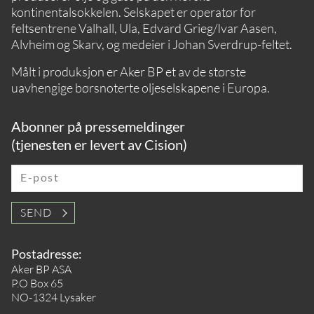
kontinentalsokkelen. Selskapet er operatør for
feltsentrene Valhall, Ula, Edvard Grieg/Ivar Aasen,
Alvheim og Skarv, og medeier i Johan Sverdrup-feltet.
Målt i produksjon er Aker BP et av de største
uavhengige børsnoterte oljeselskapene i Europa.
Abonner på pressemeldinger
(tjenesten er levert av Cision)
E-post
SEND
Postadresse:
Aker BP ASA
P.O Box 65
NO-1324 Lysaker