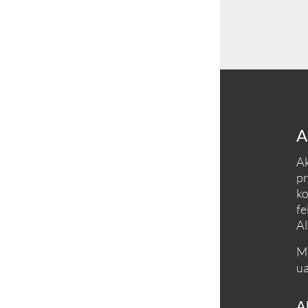
A
Ak
pr
ko
fe
Al
Må
ua
A