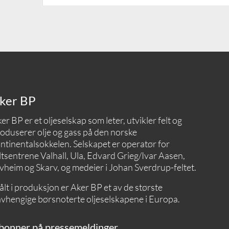
ker BP
er BP er et oljeselskap som leter, utvikler felt og
oduserer olje og gass på den norske
ntinentalsokkelen. Selskapet er operatør for
ltsentrene Valhall, Ula, Edvard Grieg/Ivar Aasen,
vheim og Skarv, og medeier i Johan Sverdrup-feltet.
lt i produksjon er Aker BP et av de største
vhengige børsnoterte oljeselskapene i Europa.
bonner på pressemeldinger