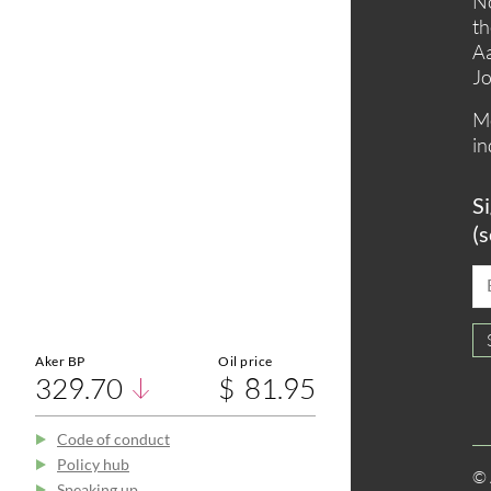
No
th
Aa
Jo
Me
in
Si
(s
Aker BP
Oil price
329.70
81.95
Code of conduct
Policy hub
© 
Speaking up