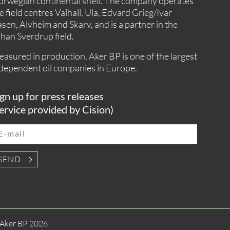
rwegian continental shelf. The company operates
e field centres Valhall, Ula, Edvard Grieg/Ivar
sen, Alvheim and Skarv, and is a partner in the
han Sverdrup field.
asured in production, Aker BP is one of the largest
dependent oil companies in Europe.
gn up for press releases
ervice provided by Cision)
E-mail
SEND
Aker BP 2026